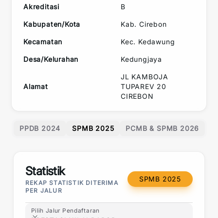
Akreditasi
B
Kabupaten/Kota
Kab. Cirebon
Kecamatan
Kec.
Kedawung
Desa/Kelurahan
Kedungjaya
JL KAMBOJA
Alamat
TUPAREV 20
CIREBON
PPDB 2024
SPMB 2025
PCMB & SPMB 2026
Statistik
SPMB 2025
REKAP STATISTIK DITERIMA
PER JALUR
Pilih Jalur Pendaftaran
Pilih Jalur Pendaftaran