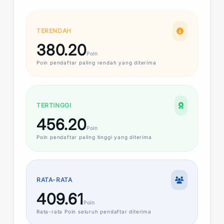
TERENDAH
380.20
Poin
Poin
pendaftar paling rendah yang diterima
TERTINGGI
456.20
Poin
Poin
pendaftar paling tinggi yang diterima
RATA-RATA
409.61
Poin
Rata-rata
Poin
seluruh pendaftar diterima