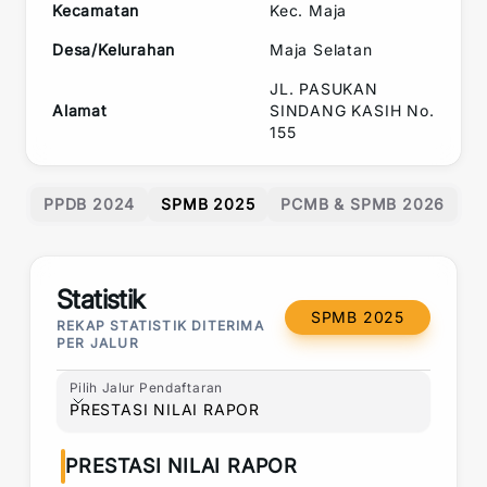
Kecamatan
Kec.
Maja
Desa/Kelurahan
Maja Selatan
JL. PASUKAN
Alamat
SINDANG KASIH No.
155
PPDB 2024
SPMB 2025
PCMB & SPMB 2026
Statistik
SPMB 2025
REKAP STATISTIK DITERIMA
PER JALUR
Pilih Jalur Pendaftaran
Pilih Jalur Pendaftaran
PRESTASI NILAI RAPOR
PRESTASI NILAI RAPOR