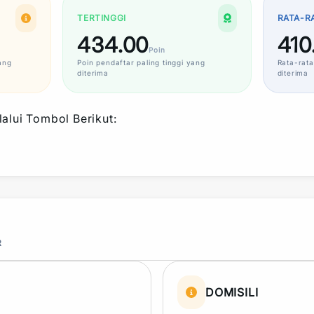
TERTINGGI
RATA-R
434.00
410
Poin
ang
Poin
pendaftar paling tinggi yang
Rata-rata
diterima
diterima
alui Tombol Berikut:
R
DOMISILI