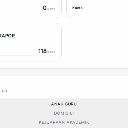
0
Kuota
Siswa
 RAPOR
118
Siswa
ALUR
ANAK GURU
DOMISILI
KEJUARAAN AKADEMIK