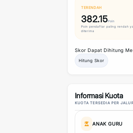
TERENDAH
382.15
Poin
Poin
pendaftar paling rendah y
diterima
Skor
Dapat Dihitung Mel
Hitung
Skor
Informasi Kuota
KUOTA TERSEDIA PER JALU
ANAK GURU