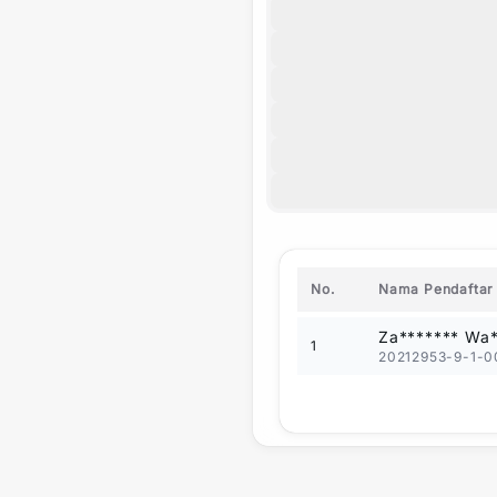
No.
Nama Pendaftar
Za******* Wa*
1
20212953-9-1-0