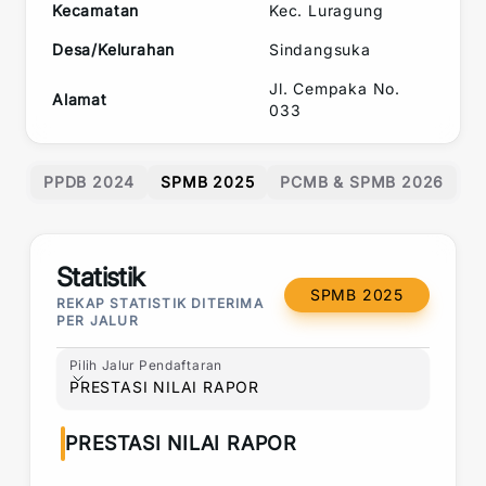
Kecamatan
Kec.
Luragung
Desa/Kelurahan
Sindangsuka
Jl. Cempaka No.
Alamat
033
PPDB 2024
SPMB 2025
PCMB & SPMB 2026
Statistik
SPMB 2025
REKAP STATISTIK DITERIMA
PER JALUR
Pilih Jalur Pendaftaran
Pilih Jalur Pendaftaran
PRESTASI NILAI RAPOR
PRESTASI NILAI RAPOR