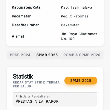
Kabupaten/Kota
Kab. Tasikmalaya
Kecamatan
Kec.
Cikatomas
Desa/Kelurahan
Pakemitan
Jln. Raya Cikatomas
Alamat
No. 109
PPDB 2024
SPMB 2025
PCMB & SPMB 2026
Statistik
SPMB 2025
REKAP STATISTIK DITERIMA
PER JALUR
Pilih Jalur Pendaftaran
Pilih Jalur Pendaftaran
PRESTASI NILAI RAPOR