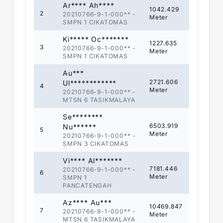
Ar**** Ah****
1042.429
2
20210766-9-1-000**
-
Meter
SMPN 1 CIKATOMAS
Ki***** Oc*******
1227.635
3
20210766-9-1-000**
-
Meter
SMPN 1 CIKATOMAS
Au***
2721.606
Ul************
4
Meter
20210766-9-1-000**
-
MTSN 6 TASIKMALAYA
Se********
6503.919
Nu******
5
Meter
20210766-9-1-000**
-
SMPN 3 CIKATOMAS
Vi**** Al*******
7181.446
20210766-9-1-000**
-
6
Meter
SMPN 1
PANCATENGAH
Az**** Au***
10469.847
7
20210766-9-1-000**
-
Meter
MTSN 6 TASIKMALAYA