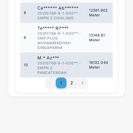
Ca****** Ab******
12591.902
8
20210766-9-1-000**
-
Meter
SMPN 5 CIKALONG
Te***** Ri****
20210766-9-1-000**
-
13149.81
9
SMP PLUS
Meter
MUHAMMADIYAH
SINGAPARNA
M.* Az***
16132.044
20210766-9-1-000**
-
10
Meter
SMPN 2
PANCATENGAH
1
1
2