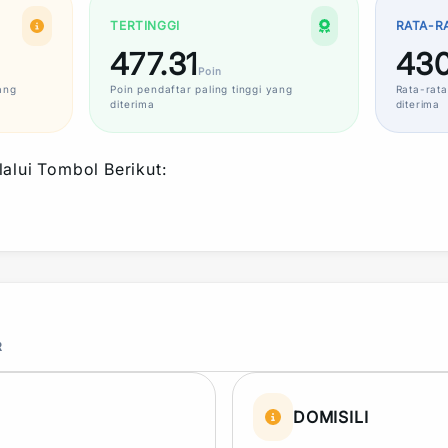
TERTINGGI
RATA-R
477.31
430
Poin
ang
Poin
pendaftar paling tinggi yang
Rata-rata
diterima
diterima
alui Tombol Berikut:
R
DOMISILI