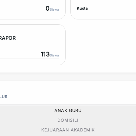
0
Kuota
Siswa
 RAPOR
113
Siswa
ALUR
ANAK GURU
DOMISILI
KEJUARAAN AKADEMIK