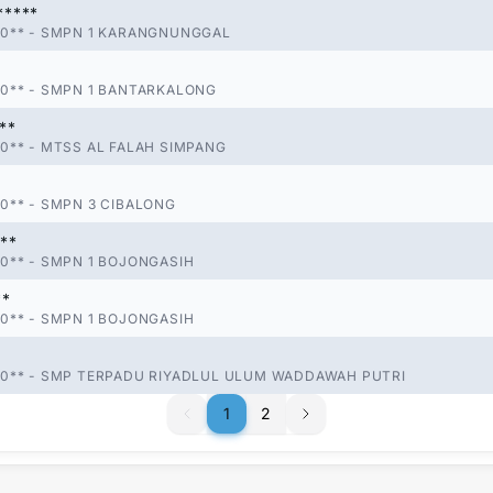
*****
0**
-
SMPN 1 KARANGNUNGGAL
*
0**
-
SMPN 1 BANTARKALONG
**
0**
-
MTSS AL FALAH SIMPANG
0**
-
SMPN 3 CIBALONG
***
0**
-
SMPN 1 BOJONGASIH
**
0**
-
SMPN 1 BOJONGASIH
0**
-
SMP TERPADU RIYADLUL ULUM WADDAWAH PUTRI
1
1
2