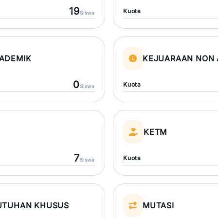
19
Kuota
Siswa
ADEMIK
KEJUARAAN NON 
0
Kuota
Siswa
N
KETM
7
Kuota
Siswa
UTUHAN KHUSUS
MUTASI