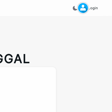
Login
GGAL