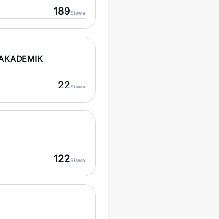
189
Siswa
AKADEMIK
22
Siswa
122
Siswa