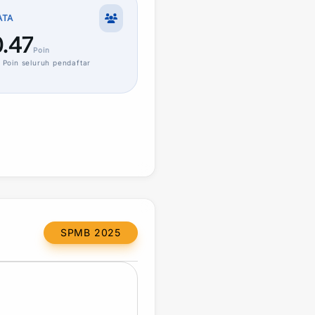
ATA
.47
Poin
Poin
seluruh pendaftar
SPMB 2025