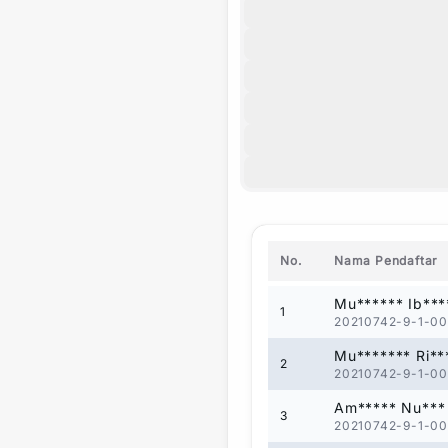
No.
Nama Pendaftar
Mu****** Ib***
1
20210742-9-1-00
Mu******* Ri**
2
20210742-9-1-00
Am***** Nu***
3
20210742-9-1-00