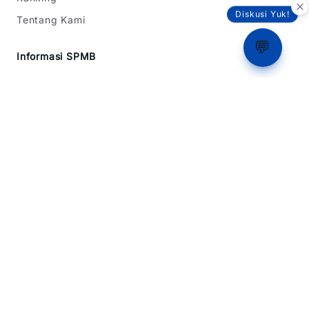
Diskusi Yuk!
Tentang Kami
💬
Informasi SPMB
SPMB Jawa Barat
SPMB DKI Jakarta
SPMB Banten
Simulasi Rapor
Latihan Soal TKA
Dukungan
Tentang Kami
Beriklan
Dukung Kami
Kebijakan Privasi