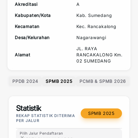
Akreditasi
A
Kabupaten/Kota
Kab. Sumedang
Kecamatan
Kec.
Rancakalong
Desa/Kelurahan
Nagarawangi
JL. RAYA
Alamat
RANCAKALONG Km.
02 SUMEDANG
PPDB 2024
SPMB 2025
PCMB & SPMB 2026
Statistik
SPMB 2025
REKAP STATISTIK DITERIMA
PER JALUR
Pilih Jalur Pendaftaran
Pilih Jalur Pendaftaran