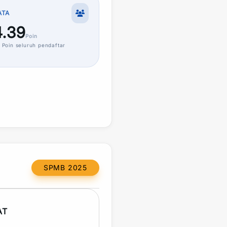
ATA
.39
Poin
Poin
seluruh pendaftar
SPMB 2025
AT