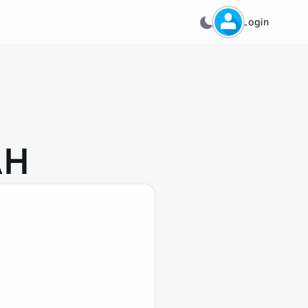
Login
AH