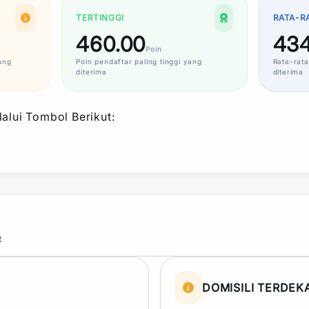
TERTINGGI
RATA-R
460.00
434
Poin
ang
Poin
pendaftar paling tinggi yang
Rata-rata
diterima
diterima
alui Tombol Berikut:
R
DOMISILI TERDEK