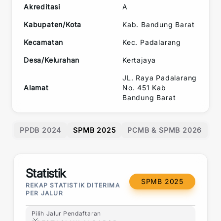
Akreditasi
A
Kabupaten/Kota
Kab. Bandung Barat
Kecamatan
Kec.
Padalarang
Desa/Kelurahan
Kertajaya
JL. Raya Padalarang
Alamat
No. 451 Kab
Bandung Barat
PPDB 2024
SPMB 2025
PCMB & SPMB 2026
Statistik
SPMB 2025
REKAP STATISTIK DITERIMA
PER JALUR
Pilih Jalur Pendaftaran
Pilih Jalur Pendaftaran