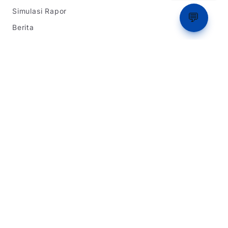
Simulasi Rapor
💬
Berita
Peta Sekolah
Bandingkan Sekolah
Bookmark Sekolah
Ranking
Tentang Kami
Informasi SPMB
SPMB Jawa Barat
SPMB DKI Jakarta
SPMB Banten
Simulasi Rapor
Latihan Soal TKA