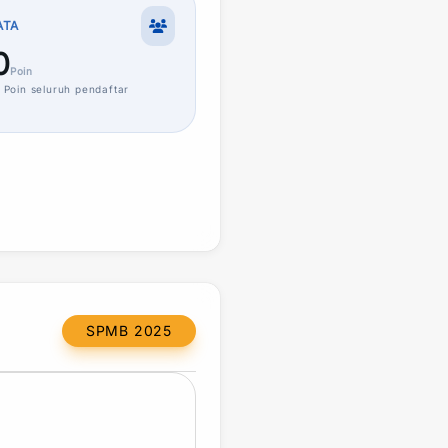
ATA
0
Poin
Poin
seluruh pendaftar
SPMB 2025