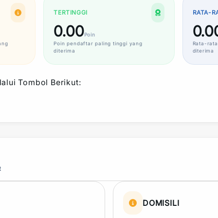
TERTINGGI
RATA-R
0.00
0.0
Poin
ang
Poin
pendaftar paling tinggi yang
Rata-rata
diterima
diterima
alui Tombol Berikut:
R
DOMISILI