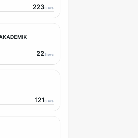
223
Siswa
AKADEMIK
22
Siswa
121
Siswa