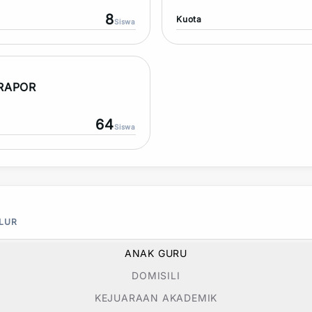
8
Kuota
Siswa
 RAPOR
64
Siswa
ALUR
ANAK GURU
DOMISILI
KEJUARAAN AKADEMIK