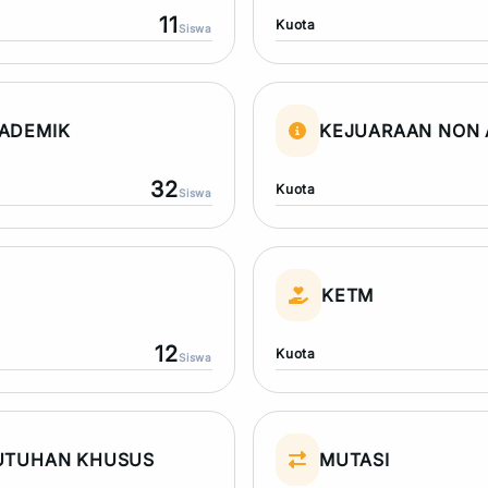
11
Kuota
Siswa
ADEMIK
KEJUARAAN NON 
32
Kuota
Siswa
N
KETM
12
Kuota
Siswa
UTUHAN KHUSUS
MUTASI