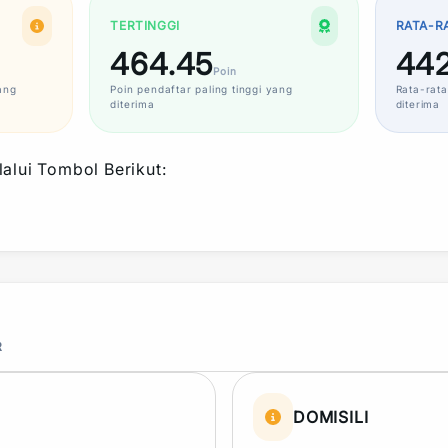
TERTINGGI
RATA-R
464.45
442
Poin
ang
Poin
pendaftar paling tinggi yang
Rata-rata
diterima
diterima
alui Tombol Berikut:
R
DOMISILI