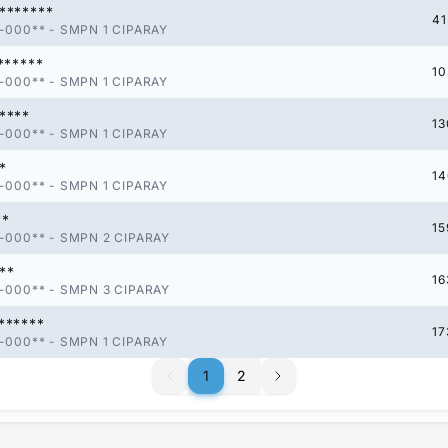
*******
41
-000**
-
SMPN 1 CIPARAY
******
10
-000**
-
SMPN 1 CIPARAY
****
13
-000**
-
SMPN 1 CIPARAY
*
14
-000**
-
SMPN 1 CIPARAY
**
15
-000**
-
SMPN 2 CIPARAY
**
16
-000**
-
SMPN 3 CIPARAY
******
17
-000**
-
SMPN 1 CIPARAY
1
1
2