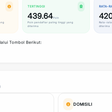
TERTINGGI
RATA-R
439.64
420
Poin
ang
Poin
pendaftar paling tinggi yang
Rata-rata
diterima
diterima
alui Tombol Berikut:
R
DOMISILI