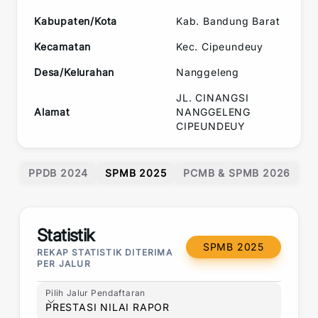
Kabupaten/Kota
Kab. Bandung Barat
Kecamatan
Kec.
Cipeundeuy
Desa/Kelurahan
Nanggeleng
JL. CINANGSI
Alamat
NANGGELENG
CIPEUNDEUY
PPDB 2024
SPMB 2025
PCMB & SPMB 2026
Statistik
SPMB 2025
REKAP STATISTIK DITERIMA
PER JALUR
Pilih Jalur Pendaftaran
Pilih Jalur Pendaftaran
PRESTASI NILAI RAPOR