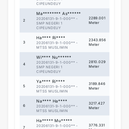
CIPEUNDEUY
Ma******** As******
2289.001
20206131-9-1-000**
-
2
Meter
SMP NEGERI 1
CIPEUNDEUY
Ha**** Ri****
2343.856
3
20206131-9-1-000**
-
Meter
MTSS MUSLIMIN
Wi**** Nu******
2810.029
20206131-9-1-000**
-
4
Meter
SMP NEGERI 1
CIPEUNDEUY
Ya**** Ri****
3189.846
5
20206131-9-1-000**
-
Meter
MTSS MUSLIMIN
Na**** Ha****
3217.427
6
20206131-9-1-000**
-
Meter
MTSS MUSLIMIN
Ha***** Mu*****
3776.331
20206131-9-1-000**
-
7