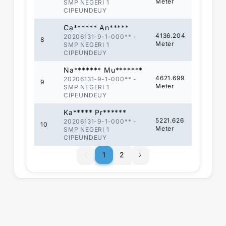
Meter
SMP NEGERI 1
CIPEUNDEUY
Ca****** An*****
4136.204
20206131-9-1-000**
-
8
Meter
SMP NEGERI 1
CIPEUNDEUY
Na******* Mu*******
4621.699
20206131-9-1-000**
-
9
Meter
SMP NEGERI 1
CIPEUNDEUY
Ka***** Pr******
5221.626
20206131-9-1-000**
-
10
Meter
SMP NEGERI 1
CIPEUNDEUY
1
1
2