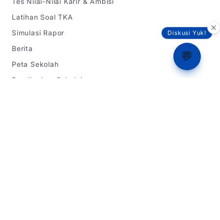
Tes Nilai-Nilai Karir & Ambisi
Latihan Soal TKA
Simulasi Rapor
Diskusi Yuk!
Berita
💬
Peta Sekolah
Bandingkan Sekolah
Bookmark Sekolah
Ranking
Tentang Kami
Informasi SPMB
SPMB Jawa Barat
SPMB DKI Jakarta
SPMB Banten
Simulasi Rapor