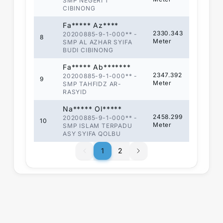
SMP NEGERI 1
CIBINONG
Fa***** Az****
2330.343
20200885-9-1-000**
-
8
Meter
SMP AL AZHAR SYIFA
BUDI CIBINONG
Fa***** Ab*******
2347.392
20200885-9-1-000**
-
9
Meter
SMP TAHFIDZ AR-
RASYID
Na***** Ol*****
2458.299
20200885-9-1-000**
-
10
Meter
SMP ISLAM TERPADU
ASY SYIFA QOLBU
1
1
2