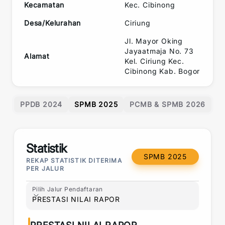
Kecamatan
Kec.
Cibinong
Desa/Kelurahan
Ciriung
Jl. Mayor Oking
Jayaatmaja No. 73
Alamat
Kel. Ciriung Kec.
Cibinong Kab. Bogor
PPDB 2024
SPMB 2025
PCMB & SPMB 2026
Statistik
SPMB 2025
REKAP STATISTIK DITERIMA
PER JALUR
Pilih Jalur Pendaftaran
Pilih Jalur Pendaftaran
PRESTASI NILAI RAPOR