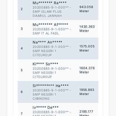
Mu******* Ra****
943.058
20200885-9-1-000**
-
2
Meter
SMP ISLAM PLUS
DAARUL JANNAH
Mu******* Af*****
1430.363
3
20200885-9-1-000**
-
Meter
SMP IT AL FADL
Na**** An*****
1575.005
20200885-9-1-000**
-
4
Meter
SMP NEGERI 1
CITEUREUP
Ki**** So****
1604.376
20200885-9-1-000**
-
5
Meter
SMP NEGERI 1
CITEUREUP
Si********* Ha****
1956.893
20200885-9-1-000**
-
6
Meter
SMP NEGERI 1
CIBINONG
Iv***** De***
2185.177
20200885-9-1-000**
-
7
Meter