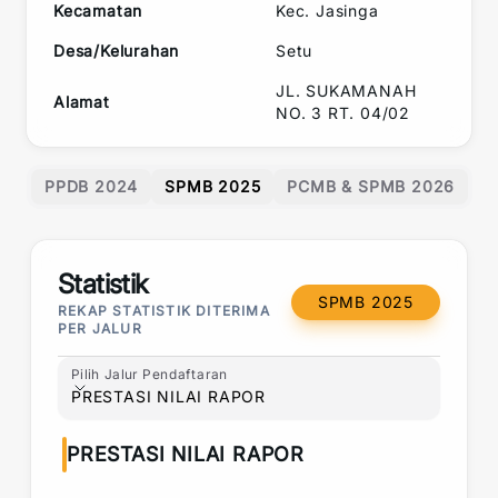
Kecamatan
Kec.
Jasinga
Desa/Kelurahan
Setu
JL. SUKAMANAH
Alamat
NO. 3 RT. 04/02
PPDB 2024
SPMB 2025
PCMB & SPMB 2026
Statistik
SPMB 2025
REKAP STATISTIK DITERIMA
PER JALUR
Pilih Jalur Pendaftaran
Pilih Jalur Pendaftaran
PRESTASI NILAI RAPOR
PRESTASI NILAI RAPOR