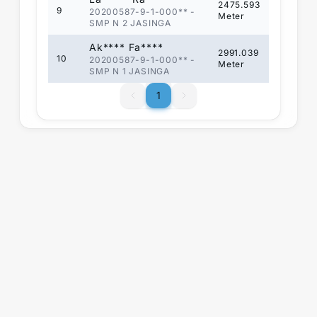
2475.593
9
20200587-9-1-000**
-
Meter
SMP N 2 JASINGA
Ak**** Fa****
2991.039
10
20200587-9-1-000**
-
Meter
SMP N 1 JASINGA
1
1