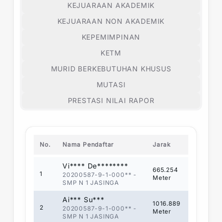
KEJUARAAN AKADEMIK
KEJUARAAN NON AKADEMIK
KEPEMIMPINAN
KETM
MURID BERKEBUTUHAN KHUSUS
MUTASI
PRESTASI NILAI RAPOR
No.
Nama Pendaftar
Jarak
Vi**** De********
665.254
1
20200587-9-1-000**
-
Meter
SMP N 1 JASINGA
Ai*** Su***
1016.889
2
20200587-9-1-000**
-
Meter
SMP N 1 JASINGA