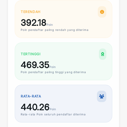
TERENDAH
392.18
Poin
Poin
pendaftar paling rendah yang diterima
TERTINGGI
469.35
Poin
Poin
pendaftar paling tinggi yang diterima
RATA-RATA
440.26
Poin
Rata-rata
Poin
seluruh pendaftar diterima