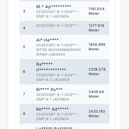
M.* Ap*********
1161.004
3
20200587-9-1-000**
-
Meter
SMP N 1 JASINGA
20200587-9-1-000**
-
1277.618
4
Meter
Al* Ha****
1806.969
20200587-9-1-000**
-
5
Meter
MTSS MUHAMMADIYAH
SIPAK-JASINGA
Ra*****
2328.578
If************
6
Meter
20200587-9-1-000**
-
SMP N 2 JASINGA
Ri**** Pu***
2406.64
7
20200587-9-1-000**
-
Meter
SMP N 1 JASINGA
Ke**** Ad*****
2433.183
8
20200587-9-1-000**
-
Meter
SMP N 1 JASINGA
La***** Ra******