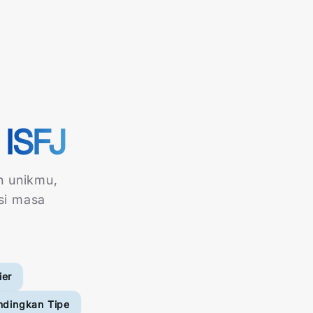
ISFJ
n unikmu,
si masa
ier
ndingkan Tipe