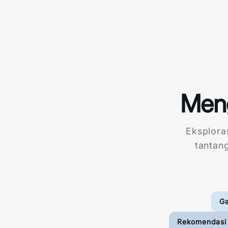
Meng
Eksplora
tantan
Ga
Rekomendasi