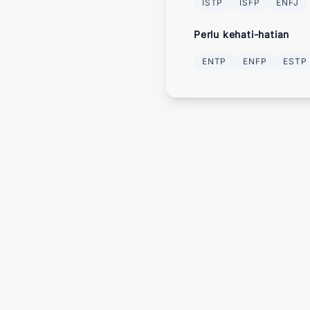
ISTP
ISFP
ENFJ
Perlu kehati-hatian
ENTP
ENFP
ESTP