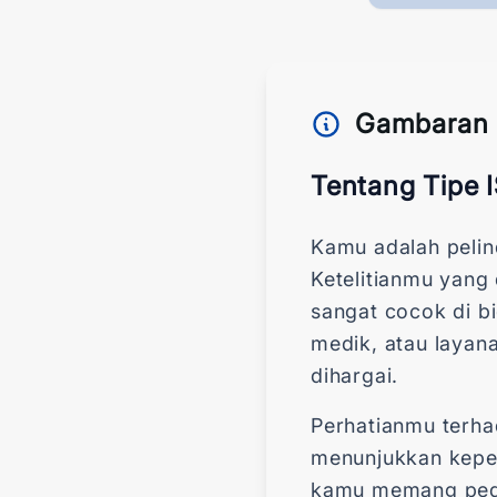
Gambaran 
Tentang Tipe 
Kamu adalah pelin
Ketelitianmu yan
sangat cocok di bi
medik, atau layan
dihargai.
Perhatianmu terha
menunjukkan keped
kamu memang pedul