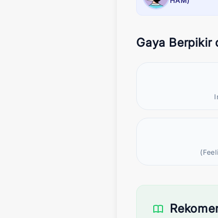
HAM)
Gaya Berpikir
I
(Fee
Rekomen