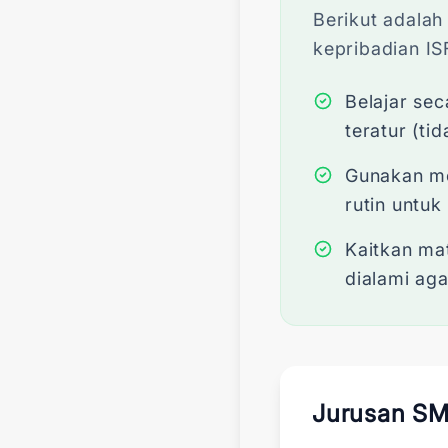
Berikut adalah
kepribadian IS
Belajar sec
teratur (ti
Gunakan met
rutin untu
Kaitkan ma
dialami aga
Jurusan S