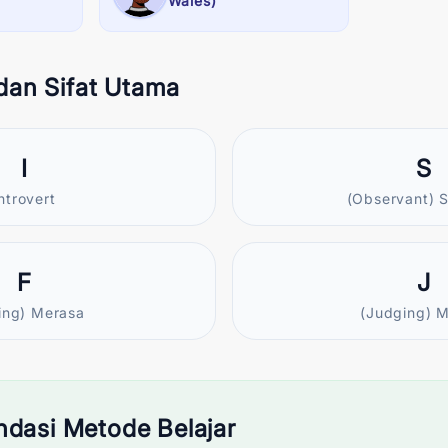
Wales)
 dan Sifat Utama
I
S
ntrovert
(Observant) S
F
J
ling) Merasa
(Judging) M
dasi Metode Belajar