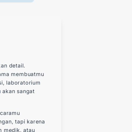
an detail.
sesama membuatmu
i, laboratorium
u akan sangat
h caramu
gan, tapi karena
m medik, atau